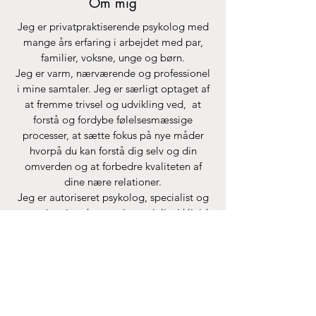
Om mig
Jeg er privatpraktiserende psykolog med
mange års erfaring i arbejdet med par,
familier, voksne, unge og børn.
Jeg er varm, nærværende og professionel
i mine samtaler. Jeg er særligt optaget af
at fremme trivsel og udvikling ved, at
forstå og fordybe følelsesmæssige
processer, at sætte fokus på nye måder
hvorpå du kan forstå dig selv og din
omverden og at forbedre kvaliteten af
dine nære relationer.
Jeg er autoriseret psykolog, specialist og
supervisor i psykoterapi, specialist i klinisk
børnepsykologi og certificeret i
Emotionsfokuseret terapi både i arbejdet
med par, familier og individuelle.
Læs mere