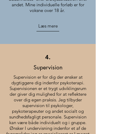
andet. Mine individuelle forløb er for
voksne over 18 år.
Læs mere
4.
Supervision
Supervision er for dig der ønsker at
dygtiggøre dig indenfor psykoterapi.
Supervisionen er et trygt udviklingsrum
der giver dig mulighed for at reflektere
over dig egen praksis. Jeg tilbyder
supervision til psykologer,
psykoterapeuter og andet socialt og
sundhedsfagligt personale. Supervision
kan være både individuelt og i gruppe.
Ønsker I undervisning indenfor et af de
fagområder jeg er specialiseret er I meget