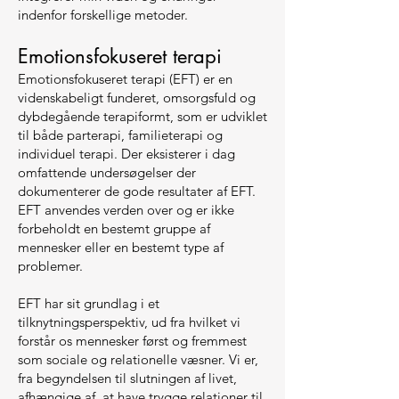
indenfor forskellige metoder.
Emotionsfokuseret terapi
Emotionsfokuseret terapi (EFT) er en
videnskabeligt funderet, omsorgsfuld og
dybdegående terapiformt, som er udviklet
til både parterapi, familieterapi og
individuel terapi. Der eksisterer i dag
omfattende undersøgelser der
dokumenterer de gode resultater af EFT.
EFT anvendes verden over og er ikke
forbeholdt en bestemt gruppe af
mennesker eller en bestemt type af
problemer.
EFT har sit grundlag i et
tilknytningsperspektiv, ud fra hvilket vi
forstår os mennesker først og fremmest
som sociale og relationelle væsner. Vi er,
fra begyndelsen til slutningen af livet,
afhængige af, at have trygge relationer til