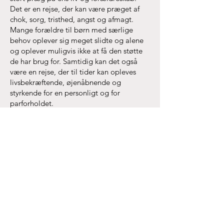
Det er en rejse, der kan være præget af
chok, sorg, tristhed, angst og afmagt.
Mange forældre til børn med særlige
behov oplever sig meget slidte og alene
og oplever muligvis ikke at få den støtte
de har brug for. Samtidig kan det også
være en rejse, der til tider kan opleves
livsbekræftende, øjenåbnende og
styrkende for en personligt og for
parforholdet.
I vores samtaler dykker vi ned i de dybere
eksistentielle lag, der knytter sig til jeres
livssituation og arbejder på at finde nye
veje i forhold til at kunne tage jer bedre af
jer selv og jeres familie. Det er et arbejde,
der ofte vil pendulere imellem på den ene
side at kunne være i det sorgfulde og
sårbare og på den anden side at orientere
sig mod sin aktuelle situation og
fremtiden på en hvor man føler sig